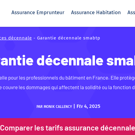
Assurance Emprunteur
Assurance Habitation
As
ces décennale
-
Garantie décennale smabtp
antie décennale sma
elle pour les professionnels du bâtiment en France. Elle protèg
 couvre les dommages qui affectent la solidité ou la fonction d
par
monik callency
|
Fév 4, 2025
Comparer les tarifs assurance décennal