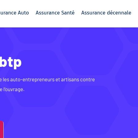
surance Auto
Assurance Santé
Assurance décennale
btp
e les auto-entrepreneurs et artisans contre
e l’ouvrage.
e