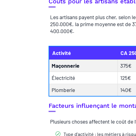
Coûts pour les artisans établ
Les artisans payent plus cher, selon leu
250.000€, la prime moyenne est de 37
400.000€.
Activité
CA 25
Maçonnerie
375€
Électricité
125€
Plomberie
140€
Facteurs influençant le mon
Plusieurs choses affectent le coût de 
Type d’activité : les métiers à ris