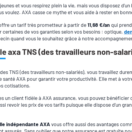
jeunes et vous respirez plein la vie, mais vous disposez d’un
s voulez. AXA casse ce mythe et vous aide à rester en bonn
offre un tarif très prometteur à partir de
11,68 €/an
qui prend
 certaines de vos garanties selon vos besoins : optique,
den
ecin quand vous le souhaitez grâce à notre accompagnemen
le axa TNS (des travailleurs non-salari
des TNS (des travailleurs non-salariés), vous travaillez dur
e santé AXA pour garantir votre productivité. Elle met à votre
s cotisations.
es un client fidèle à AXA assurance, vous pouvez bénéficie
si revoir les prix de vos tarifs puisque elle dispose d’un gra
lle indépendante AXA
vous offre aussi des avantages co
t assurés. Sans oublier que notre assurance est gratuite po