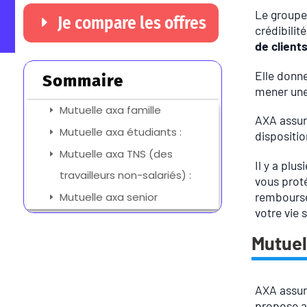
Le groupe 
Je compare les offres
crédibilit
de client
Elle donne
Sommaire
mener une
Mutuelle axa famille
AXA assur
Mutuelle axa étudiants :
dispositi
Mutuelle axa TNS (des
Il y a plu
travailleurs non-salariés) :
vous proté
rembourse
Mutuelle axa senior
votre vie 
Mutuel
AXA assura
propose au