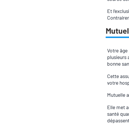
Et l’exclu
Contrairem
Mutuel
Votre âge 
plusieurs
bonne san
Cette assu
votre hosp
Mutuelle a
Elle met a
santé quan
dépassent 