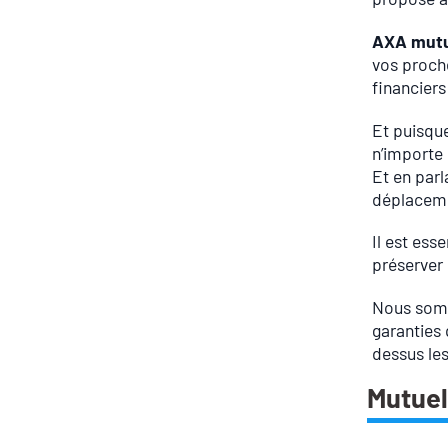
AXA mutu
vos proche
financiers
Et puisque
n’importe 
Et en parl
déplaceme
Il est ess
préserver 
Nous somm
garanties 
dessus les
Mutuel