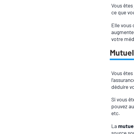
Vous êtes 
ce que vou
Elle vous 
augmenter
votre méd
Mutuel
Vous êtes 
l’assuranc
déduire vo
Si vous êt
pouvez aus
etc.
La
mutue
source son