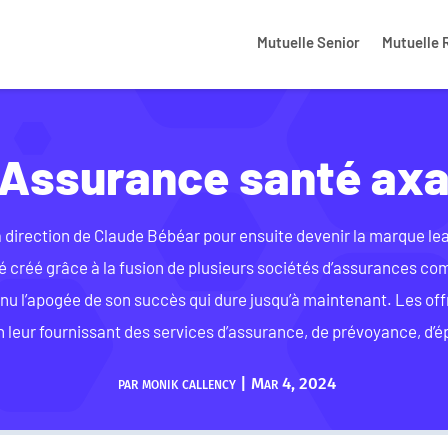
Mutuelle Senior
Mutuelle 
Assurance santé ax
a direction de Claude Bébéar pour ensuite devenir la marque lea
té créé grâce à la fusion de plusieurs sociétés d’assurances 
nu l’apogée de son succès qui dure jusqu’à maintenant. Les off
n leur fournissant des services d’assurance, de prévoyance, d’é
par
monik callency
|
Mar 4, 2024