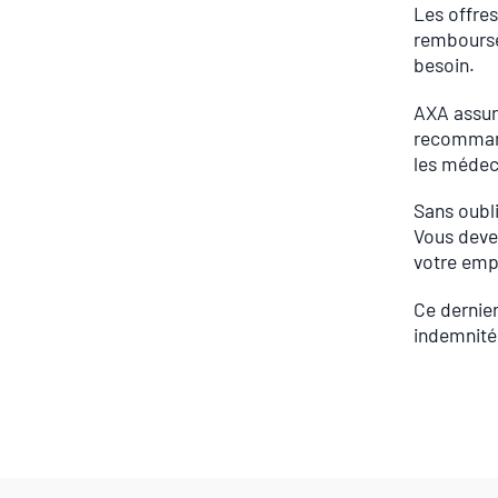
Les offres
rembourse
besoin.
AXA assura
recommand
les médeci
Sans oubli
Vous devez
votre emp
Ce dernier
indemnité