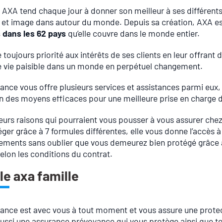
AXA tend chaque jour à donner son meilleur à ses différents
é et image dans autour du monde. Depuis sa création, AXA es
s dans les 62 pays
qu’elle couvre dans le monde entier.
 toujours priorité aux intérêts de ses clients en leur offrant 
 vie paisible dans un monde en perpétuel changement.
ance vous offre plusieurs services et assistances parmi eux
on des moyens efficaces pour une meilleure prise en charge
sieurs raisons qui pourraient vous pousser à vous assurer che
ger grâce à 7 formules différentes, elle vous donne l’accès à
ments sans oublier que vous demeurez bien protégé grâce
selon les conditions du contrat.
le axa famille
nce est avec vous à tout moment et vous assure une protectio
ssi une assurance prévoyance qui vous protège ainsi que tou