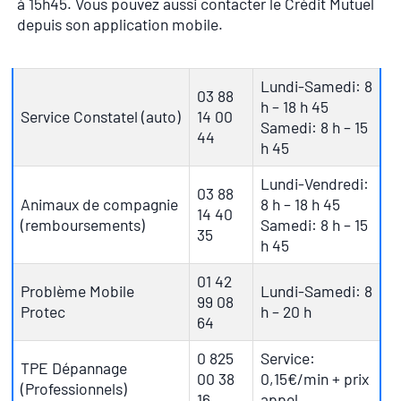
à 15h45. Vous pouvez aussi contacter le Crédit Mutuel
depuis son application mobile.
Lundi-Samedi: 8
03 88
h – 18 h 45
Service Constatel (auto)
14 00
Samedi: 8 h – 15
44
h 45
Lundi-Vendredi:
03 88
Animaux de compagnie
8 h – 18 h 45
14 40
(remboursements)
Samedi: 8 h – 15
35
h 45
01 42
Problème Mobile
Lundi-Samedi: 8
99 08
Protec
h – 20 h
64
0 825
Service:
TPE Dépannage
00 38
0,15€/min + prix
(Professionnels)
16
appel