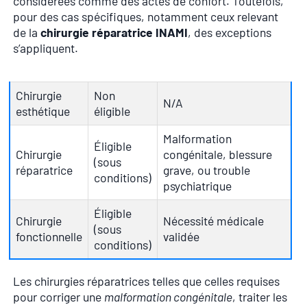
considérées comme des actes de confort. Toutefois,
pour des cas spécifiques, notamment ceux relevant
de la
chirurgie réparatrice INAMI
, des exceptions
s’appliquent.
Chirurgie
Non
N/A
esthétique
éligible
Malformation
Éligible
Chirurgie
congénitale, blessure
(sous
réparatrice
grave, ou trouble
conditions)
psychiatrique
Éligible
Chirurgie
Nécessité médicale
(sous
fonctionnelle
validée
conditions)
Les chirurgies réparatrices telles que celles requises
pour corriger une
malformation congénitale
, traiter les