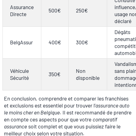
Assurance
influence
500€
250€
Directe
usage no
déclaré
Dégâts
pneumati
BelgAssur
400€
300€
compétit
automobi
Vandalis
Véhicule
Non
sans plai
350€
Sécurité
disponible
dommag
intention
En conclusion, comprendre et comparer les franchises
et exclusions est essentiel pour trouver l’
assurance auto
le moins cher en Belgique
. Il est recommandé de prendre
en compte ces aspects pour que votre
comparatif
assurance
soit complet et que vous puissiez faire le
meilleur choix selon votre situation.